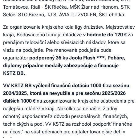
Tomášovce, Riall - ŠK Riečka, MŠK Žiar nad Hronom, STK
Selce, STO Brezno, TJ SLÁVIA TU ZVOLEN, ŠK Lehôtka.
Za organizovanie krajského kola ligy družstiev, Majstrovstiev
kraja, Bodovacieho turnaja mládeže
v hodnote do 120 €
za
prenájom telocviční alebo súvisiacich nákladov, ktoré sa
viažu na podujatie. Pre menované podujatia bude
organizátor
podporený 36 ks Joola Flash ***. Poháre,
diplomy prípadne medaily zabezpečuje a financuje
KSTZ BB.
VV
KSTZ BB vyčlenil finančnú dotáciu 1000 € za sezónu
2024/2025
,
ktorá sa nevyužila a pre sezónu 2025/2026
ďalších 1000 €
na zorganizovanie krajského sústredenia pre
najlepšiu mládež v kraji. Nakoľko sa nenašiel žiadny
ochotný usporiadateľ z dôvodu personálnych, finančných,
technických a pod. VV KSTZ sa rozhodol podporiť finančne
na účasť na sústredeniach pre najtalentovanejšie deti v