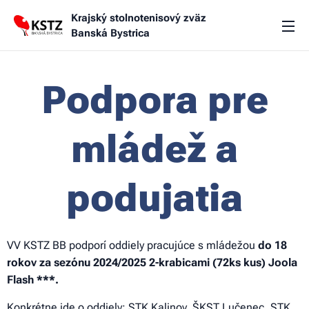
Krajský stolnotenisový zväz
Banská Bystrica
Podpora pre
mládež a
podujatia
VV KSTZ BB podporí oddiely pracujúce s mládežou
do 18
rokov za sezónu 2024/2025 2-krabicami
(72ks kus)
Joola
Flash ***.
Konkrétne ide o oddiely: STK Kalinov, ŠKST Lučenec, STK