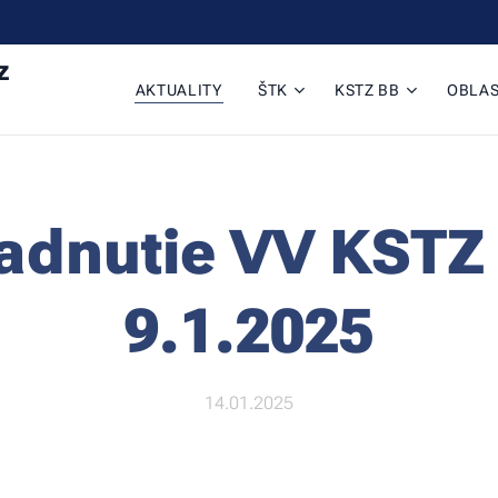
z
AKTUALITY
ŠTK
KSTZ BB
OBLAS
adnutie VV KSTZ 
9.1.2025
14.01.2025