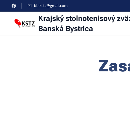
bb.kstz@gmail.com
Krajský stolnotenisový zvä
Banská Bystrica
Zas