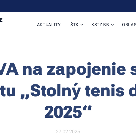
z
AKTUALITY
ŠTK
KSTZ BB
OBLAS
A na zapojenie 
tu „Stolný tenis 
2025“
27.02.2025