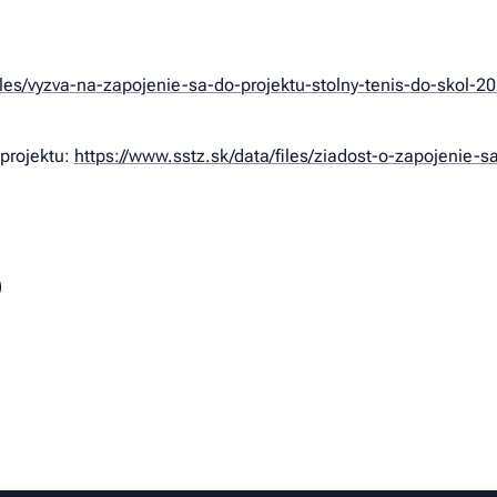
iles/vyzva-na-zapojenie-sa-do-projektu-stolny-tenis-do-skol-2
 projektu:
https://www.sstz.sk/data/files/ziadost-o-zapojenie-sa