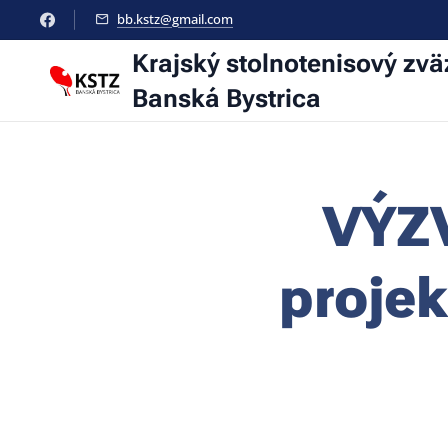
bb.kstz@gmail.com
Krajský stolnotenisový zvä
Banská Bystrica
VÝZV
projek