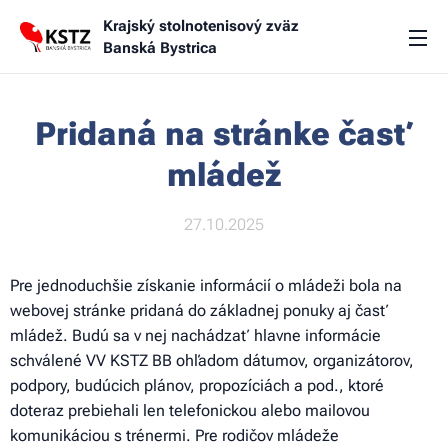
Krajský stolnotenisový zväz
Banská Bystrica
Pridaná na stránke časť
mládež
27.10.2025
Pre jednoduchšie získanie informácií o mládeži bola na
webovej stránke pridaná do základnej ponuky aj časť
mládež. Budú sa v nej nachádzať hlavne informácie
schválené VV KSTZ BB ohľadom dátumov, organizátorov,
podpory, budúcich plánov, propozíciách a pod., ktoré
doteraz prebiehali len telefonickou alebo mailovou
komunikáciou s trénermi. Pre rodičov mládeže