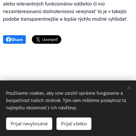
alebo relevantných funkcionárov oddielov či inú
nezainteresovanú stolnotenisovú verejnosť to je v takejto
podobe transparentnejšie a lepšie rýchlo možné vyhľadať.
Share
Používame cookies, aby sme zaistili správne fungovanie a
bezpečnosť našich stránok. Tým vám môžeme poskytnúť tú
najlepšiu skúsenosť z ich návštevy.
© 2023 Všetky práva vyhradené
Prijať nevyhnutné
Prijať všetko
Vytvorené službou
Webnode
Cookies