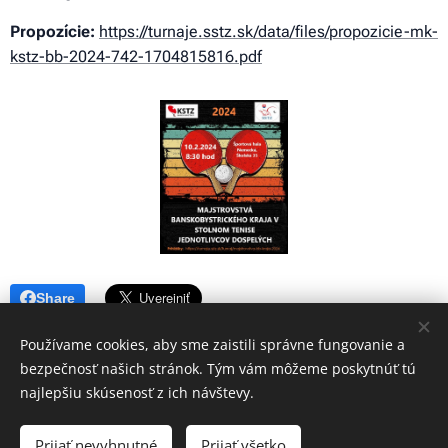
Propozície:
https://turnaje.sstz.sk/data/files/propozicie-mk-
kstz-bb-2024-742-1704815816.pdf
Share
Používame cookies, aby sme zaistili správne fungovanie a
bezpečnosť našich stránok. Tým vám môžeme poskytnúť tú
najlepšiu skúsenosť z ich návštevy.
© 2023 Všetky práva vyhradené
Prijať nevyhnutné
Prijať všetko
Vytvorené službou
Webnode
Cookies