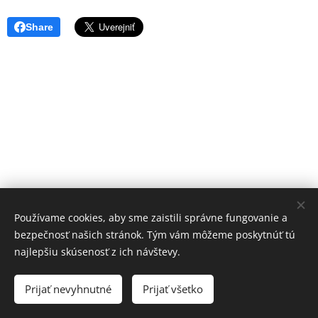
Share
Používame cookies, aby sme zaistili správne fungovanie a
bezpečnosť našich stránok. Tým vám môžeme poskytnúť tú
najlepšiu skúsenosť z ich návštevy.
© 2023 Všetky práva vyhradené
Prijať nevyhnutné
Prijať všetko
Vytvorené službou
Webnode
Cookies