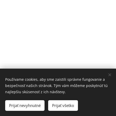
Používame cookies, aby sme zaistili správne fungovanie a
bezpečnosť našich stránok. Tým vám môžeme poskytnúť tú
najlepšiu skúsenosť z ich návštevy.
© 2023 Všetky práva vyhradené
Prijať nevyhnutné
Prijať všetko
Vytvorené službou
Webnode
Cookies