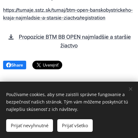
https://turnaje.sstz.sk/turnaj/btm-open-banskobystrickeho-
kraja-najmladsie-a-starsie-ziactvo/registration
Propozície BTM BB OPEN najmladšie a staršie
žiactvo
Share
Používame cookies, aby sme zaistili správne fungovanie a
bezpečnosť našich stránok. Tým vám môžeme poskytnúť tú
najlepšiu skúsenosť z ich návštevy.
© 2023 Všetky práva vyhradené
Prijať nevyhnutné
Prijať všetko
Vytvorené službou
Webnode
Cookies