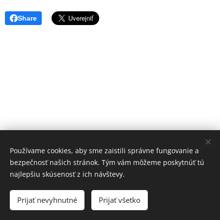
Share
Používame cookies, aby sme zaistili správne fungovanie a
bezpečnosť našich stránok. Tým vám môžeme poskytnúť tú
najlepšiu skúsenosť z ich návštevy.
© 2023 Všetky práva vyhradené
Prijať nevyhnutné
Prijať všetko
Vytvorené službou
Webnode
Cookies