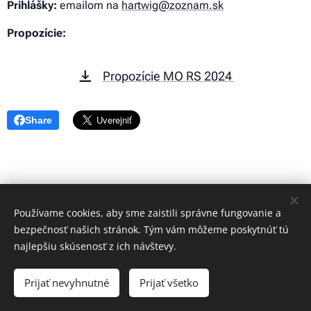
Prihlášky:
emailom na
hartwig@zoznam.sk
Propozície:
Propozície MO RS 2024
Share
Používame cookies, aby sme zaistili správne fungovanie a
bezpečnosť našich stránok. Tým vám môžeme poskytnúť tú
najlepšiu skúsenosť z ich návštevy.
© 2023 Všetky práva vyhradené
Prijať nevyhnutné
Prijať všetko
Vytvorené službou
Webnode
Cookies