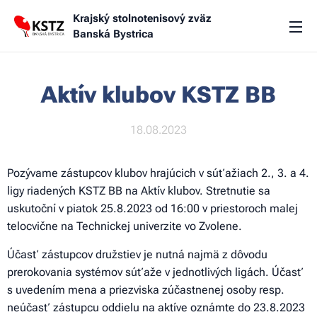
Krajský stolnotenisový zväz
Banská Bystrica
Aktív klubov KSTZ BB
18.08.2023
Pozývame zástupcov klubov hrajúcich v súťažiach 2., 3. a 4.
ligy riadených KSTZ BB na Aktív klubov. Stretnutie sa
uskutoční v piatok 25.8.2023 od 16:00 v priestoroch malej
telocvične na Technickej univerzite vo Zvolene.
Účasť zástupcov družstiev je nutná najmä z dôvodu
prerokovania systémov súťaže v jednotlivých ligách. Účasť
s uvedením mena a priezviska zúčastnenej osoby resp.
neúčasť zástupcu oddielu na aktíve oznámte do 23.8.2023