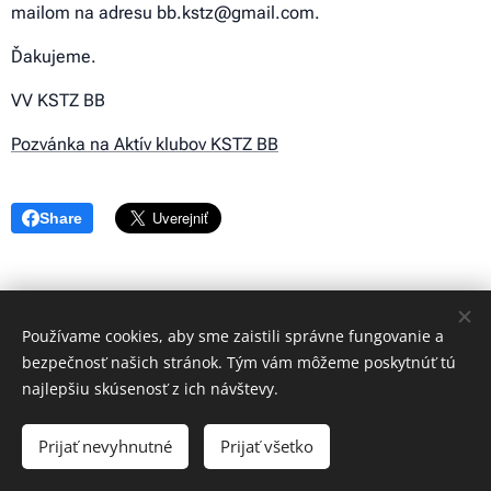
mailom na adresu bb.kstz@gmail.com.
Ďakujeme.
VV KSTZ BB
Pozvánka na Aktív klubov KSTZ BB
Share
Používame cookies, aby sme zaistili správne fungovanie a
bezpečnosť našich stránok. Tým vám môžeme poskytnúť tú
najlepšiu skúsenosť z ich návštevy.
© 2023 Všetky práva vyhradené
Prijať nevyhnutné
Prijať všetko
Vytvorené službou
Webnode
Cookies